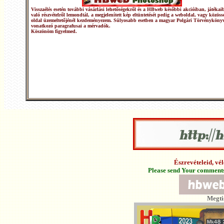
Visszaélés esetén további vásárlási lehetőségekről és a HBweb későbbi akcióiban, játékai
való részvételről lemondtál, a megjelenített kép eltüntetését pedig a weboldal, vagy közöss
oldal üzemeltetőjénél kezdeményezem. Súlyosabb esetben a magyar Polgári Törvénykönyv
vonatkozó paragrafusai a mérvadók.
Köszönöm figyelmed.
Észrevételeid, v
Please send Your comments 
Megti