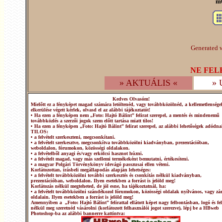
m6
Generated w
NE FEL
» AKTUÁLIS «
»
Kedves Olvasóm!
Mielőtt ez a fényképet magad számára letöltenéd, vagy továbbközölnéd, a kellemetlensége
elkerülése végett kérlek, olvasd el az alábbi tájékoztatót!
• Ha ezen a fényképen nem „Foto: Hajtó Bálint” felirat szerepel, a mentés és mindenemű
továbbközlés a szerzői jogok szem előtt tartása miatt tilos!
• Ha ezen a fényképen „Foto: Hajtó Bálint” felirat szerepel, az alábbi lehetőségek adódna
TILOS:
• a felvételt szerkeszteni, megcsonkítani.
• a felvételt szerkesztve, megcsonkítva továbbközölni kiadványban, prezentációban,
weboldalon, fórumokon, közösségi oldalakon.
• a felvételből anyagi és/vagy erkölcsi hasznot húzni.
• a felvételt magad, vagy más szellemi termékeként bemutatni, értékesíteni.
• a magyar Polgári Törvénykönyv idevágó passzusai ellen véteni.
Korlátozottan, írásbeli megállapodás alapján lehetséges:
• a felvételt továbbközölni további szerkesztés és csonkítás nélkül kiadványban,
prezentációban, weboldalon. Ilyen esetekben a forrást is jelöld meg!
Korlátozás nélkül megteheted, de jól esne, ha tájékoztatnál, ha:
• a felvételt továbbközölni szándékozol fórumokon, közösségi oldalak nyílvános, vagy zár
oldalain. Ilyen esetekben a forrást is jelöld meg!
Amennyiben a „Foto: Hajtó Bálint” felirattal ellátott képet nagy felbontásban, logó és fel
nélkül meg szeretnéd vásárolni (korlátozott felhasználói jogot szerezve), lépj be a HBweb
Photoshop-ba az alábbi bannerre kattintva: