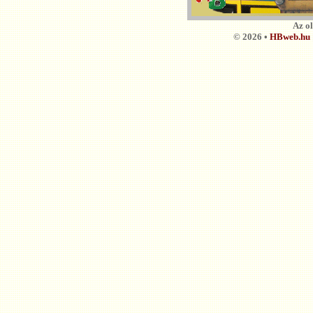
Az o
© 2026 •
HBweb.hu