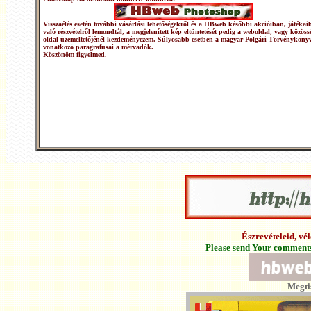
Visszaélés esetén további vásárlási lehetőségekről és a HBweb későbbi akcióiban, játékai
való részvételről lemondtál, a megjelenített kép eltüntetését pedig a weboldal, vagy közöss
oldal üzemeltetőjénél kezdeményezem. Súlyosabb esetben a magyar Polgári Törvénykönyv
vonatkozó paragrafusai a mérvadók.
Köszönöm figyelmed.
Észrevételeid, v
Please send Your comments 
Megti