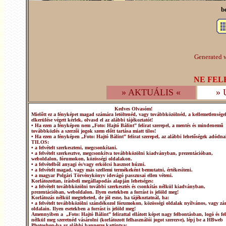
b
Generated w
NE FEL
» AKTUÁLIS «
»
Kedves Olvasóm!
Mielőtt ez a fényképet magad számára letöltenéd, vagy továbbközölnéd, a kellemetlensége
elkerülése végett kérlek, olvasd el az alábbi tájékoztatót!
• Ha ezen a fényképen nem „Foto: Hajtó Bálint” felirat szerepel, a mentés és mindenemű
továbbközlés a szerzői jogok szem előtt tartása miatt tilos!
• Ha ezen a fényképen „Foto: Hajtó Bálint” felirat szerepel, az alábbi lehetőségek adódna
TILOS:
• a felvételt szerkeszteni, megcsonkítani.
• a felvételt szerkesztve, megcsonkítva továbbközölni kiadványban, prezentációban,
weboldalon, fórumokon, közösségi oldalakon.
• a felvételből anyagi és/vagy erkölcsi hasznot húzni.
• a felvételt magad, vagy más szellemi termékeként bemutatni, értékesíteni.
• a magyar Polgári Törvénykönyv idevágó passzusai ellen véteni.
Korlátozottan, írásbeli megállapodás alapján lehetséges:
• a felvételt továbbközölni további szerkesztés és csonkítás nélkül kiadványban,
prezentációban, weboldalon. Ilyen esetekben a forrást is jelöld meg!
Korlátozás nélkül megteheted, de jól esne, ha tájékoztatnál, ha:
• a felvételt továbbközölni szándékozol fórumokon, közösségi oldalak nyílvános, vagy zár
oldalain. Ilyen esetekben a forrást is jelöld meg!
Amennyiben a „Foto: Hajtó Bálint” felirattal ellátott képet nagy felbontásban, logó és fel
nélkül meg szeretnéd vásárolni (korlátozott felhasználói jogot szerezve), lépj be a HBweb
Photoshop-ba az alábbi bannerre kattintva: