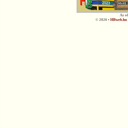
Az o
© 2026 •
HBweb.hu