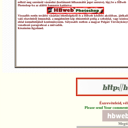
nélkül meg szeretnéd vásárolni (korlátozott felhasználói jogot szerezve), lépj be a HBweb
Photoshop-ba az alábbi bannerre kattintva:
Visszaélés esetén további vásárlási lehetőségekről és a HBweb későbbi akcióiban, játékai
való részvételről lemondtál, a megjelenített kép eltüntetését pedig a weboldal, vagy közöss
oldal üzemeltetőjénél kezdeményezem. Súlyosabb esetben a magyar Polgári Törvénykönyv
vonatkozó paragrafusai a mérvadók.
Köszönöm figyelmed.
Észrevételeid, v
Please send Your comments 
Megti