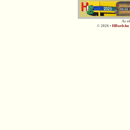
Az o
© 2026 •
HBweb.hu