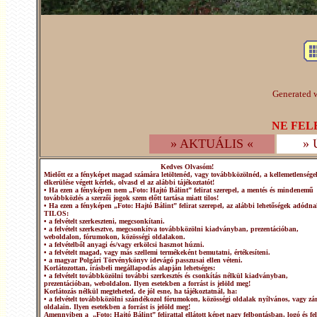
Generated w
NE FEL
» AKTUÁLIS «
»
Kedves Olvasóm!
Mielőtt ez a fényképet magad számára letöltenéd, vagy továbbközölnéd, a kellemetlensége
elkerülése végett kérlek, olvasd el az alábbi tájékoztatót!
• Ha ezen a fényképen nem „Foto: Hajtó Bálint” felirat szerepel, a mentés és mindenemű
továbbközlés a szerzői jogok szem előtt tartása miatt tilos!
• Ha ezen a fényképen „Foto: Hajtó Bálint” felirat szerepel, az alábbi lehetőségek adódna
TILOS:
• a felvételt szerkeszteni, megcsonkítani.
• a felvételt szerkesztve, megcsonkítva továbbközölni kiadványban, prezentációban,
weboldalon, fórumokon, közösségi oldalakon.
• a felvételből anyagi és/vagy erkölcsi hasznot húzni.
• a felvételt magad, vagy más szellemi termékeként bemutatni, értékesíteni.
• a magyar Polgári Törvénykönyv idevágó passzusai ellen véteni.
Korlátozottan, írásbeli megállapodás alapján lehetséges:
• a felvételt továbbközölni további szerkesztés és csonkítás nélkül kiadványban,
prezentációban, weboldalon. Ilyen esetekben a forrást is jelöld meg!
Korlátozás nélkül megteheted, de jól esne, ha tájékoztatnál, ha:
• a felvételt továbbközölni szándékozol fórumokon, közösségi oldalak nyílvános, vagy zár
oldalain. Ilyen esetekben a forrást is jelöld meg!
Amennyiben a „Foto: Hajtó Bálint” felirattal ellátott képet nagy felbontásban, logó és fel