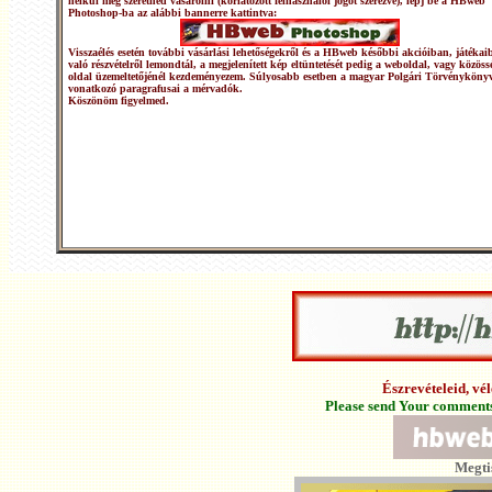
nélkül meg szeretnéd vásárolni (korlátozott felhasználói jogot szerezve), lépj be a HBweb
Photoshop-ba az alábbi bannerre kattintva:
Visszaélés esetén további vásárlási lehetőségekről és a HBweb későbbi akcióiban, játékai
való részvételről lemondtál, a megjelenített kép eltüntetését pedig a weboldal, vagy közöss
oldal üzemeltetőjénél kezdeményezem. Súlyosabb esetben a magyar Polgári Törvénykönyv
vonatkozó paragrafusai a mérvadók.
Köszönöm figyelmed.
Észrevételeid, v
Please send Your comments 
Megti