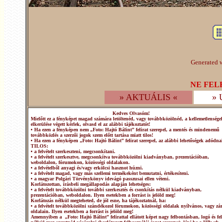
Generated w
NE FEL
» AKTUÁLIS «
»
Kedves Olvasóm!
Mielőtt ez a fényképet magad számára letöltenéd, vagy továbbközölnéd, a kellemetlensége
elkerülése végett kérlek, olvasd el az alábbi tájékoztatót!
• Ha ezen a fényképen nem „Foto: Hajtó Bálint” felirat szerepel, a mentés és mindenemű
továbbközlés a szerzői jogok szem előtt tartása miatt tilos!
• Ha ezen a fényképen „Foto: Hajtó Bálint” felirat szerepel, az alábbi lehetőségek adódna
TILOS:
• a felvételt szerkeszteni, megcsonkítani.
• a felvételt szerkesztve, megcsonkítva továbbközölni kiadványban, prezentációban,
weboldalon, fórumokon, közösségi oldalakon.
• a felvételből anyagi és/vagy erkölcsi hasznot húzni.
• a felvételt magad, vagy más szellemi termékeként bemutatni, értékesíteni.
• a magyar Polgári Törvénykönyv idevágó passzusai ellen véteni.
Korlátozottan, írásbeli megállapodás alapján lehetséges:
• a felvételt továbbközölni további szerkesztés és csonkítás nélkül kiadványban,
prezentációban, weboldalon. Ilyen esetekben a forrást is jelöld meg!
Korlátozás nélkül megteheted, de jól esne, ha tájékoztatnál, ha:
• a felvételt továbbközölni szándékozol fórumokon, közösségi oldalak nyílvános, vagy zár
oldalain. Ilyen esetekben a forrást is jelöld meg!
Amennyiben a „Foto: Hajtó Bálint” felirattal ellátott képet nagy felbontásban, logó és fel