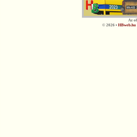
Az o
© 2026 •
HBweb.hu